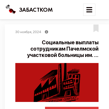
ЗАБАСТКОМ
30 ноября, 2024
Войти
Социальные выплаты
сотрудникам Пачелмской
Поиск
участковой больницы им. ...
Новости
Карта событий
Трудовые конфликты
Отчеты
Предложить публикацию
Справочник
API