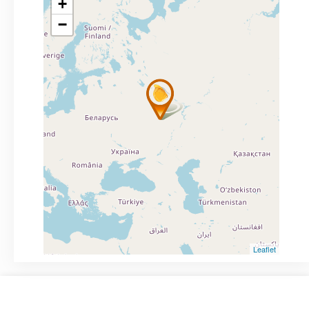
+
−
Leaflet