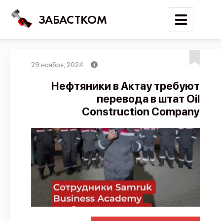
ЗАБАСТКОМ
29 ноября, 2024
Войти
Нефтяники в Актау требуют
перевода в штат Oil
Поиск
Construction Company
Новости
Карта событий
Трудовые конфликты
Отчеты
Предложить публикацию
Справочник
API