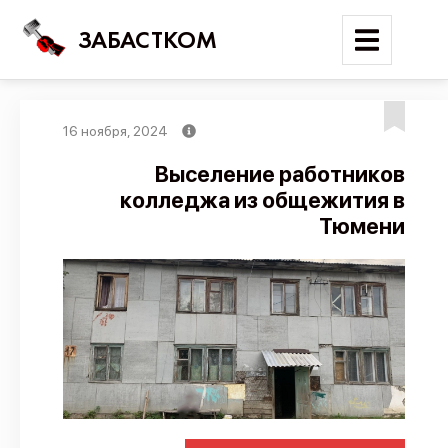
ЗАБАСТКОМ
16 ноября, 2024
Войти
Выселение работников
колледжа из общежития в
Поиск
Тюмени
Новости
Карта событий
Трудовые конфликты
Отчеты
Предложить публикацию
Справочник
API