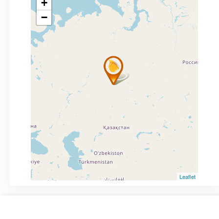
+
−
Leaflet