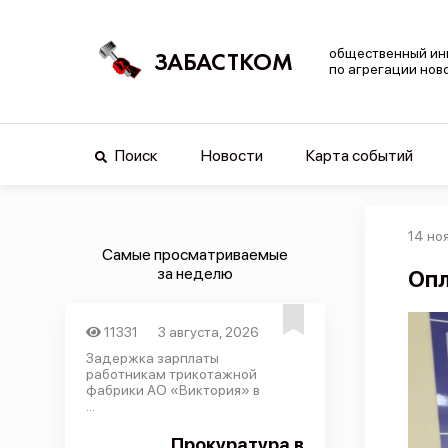
общественный ин
ЗАБАСТКОМ
по агрегации нов
Поиск
Новости
Карта событий
14 но
Самые просматриваемые
за неделю
Опл
11331
3 августа, 2026
Задержка зарплаты
работникам трикотажной
фабрики АО «Виктория» в
...
Прокуратура в