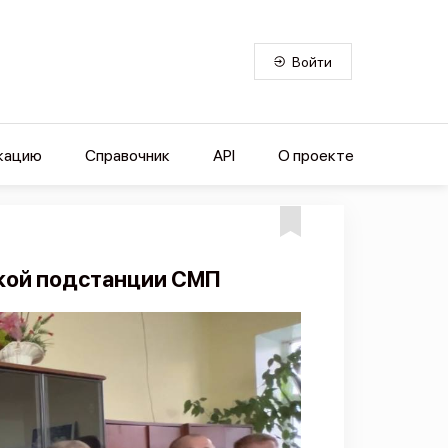
Войти
кацию
Справочник
API
О проекте
ской подстанции СМП