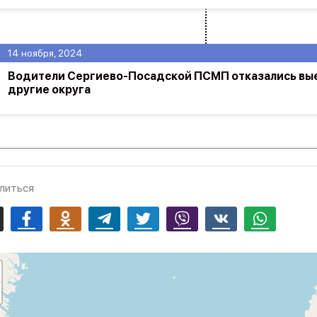
14 ноября, 2024
Водители Сергиево-Посадской ПСМП отказались вы
другие округа
литься
mail
Facebook
Odnoklassniki
Telegram
Twitter
Viber
Vk
Whatsapp