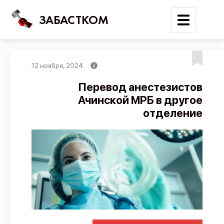
ЗАБАСТКОМ
12 ноября, 2024
Войти
Перевод анестезистов
Ачинской МРБ в другое
Поиск
отделение
Новости
Карта событий
Трудовые конфликты
Отчеты
Предложить публикацию
Справочник
API