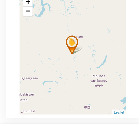
+
−
Leaflet