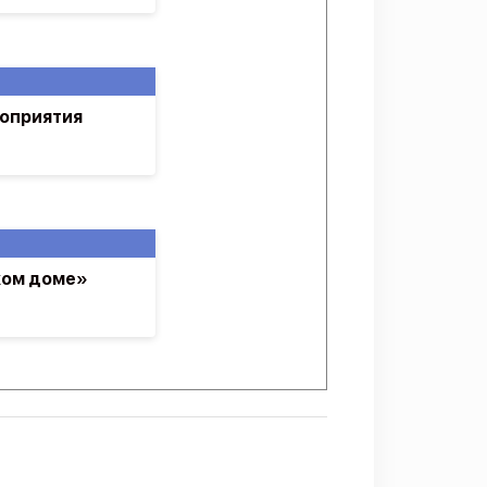
роприятия
ком доме»