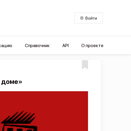
Войти
кацию
Справочник
API
О проекте
м доме»