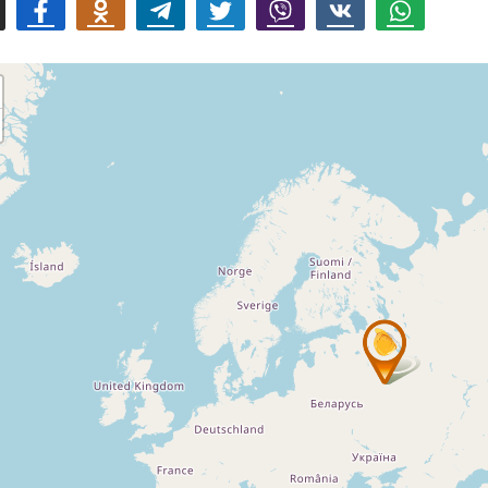
mail
Facebook
Odnoklassniki
Telegram
Twitter
Viber
Vk
Whatsapp