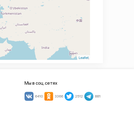
Leaflet
Мы в соц.сетях
6410
3366
2512
881