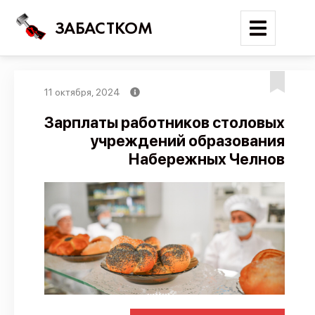
ЗАБАСТКОМ
11 октября, 2024
Войти
Зарплаты работников столовых
учреждений образования
Поиск
Набережных Челнов
Новости
Карта событий
Трудовые конфликты
Отчеты
Предложить публикацию
Справочник
API