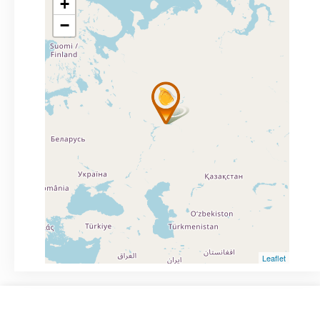
+
−
Leaflet