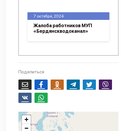
О проекте
7 октября, 2024
Политика конфиденциальности
Жалоба работников МУП
«Бердянскводоканал»
Поделиться
+
−