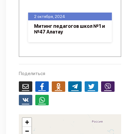
О проекте
2 октября, 2024
Политика конфиденциальности
Митинг педагогов школ №1 и
№47 Алатау
Поделиться
+
−