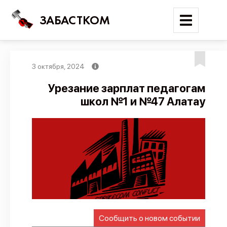
ЗАБАСТКОМ
3 октября, 2024
Войти
Урезание зарплат педагогам
школ №1 и №47 Алатау
Поиск
Новости
Карта событий
Трудовые конфликты
Отчеты
Предложить публикацию
Справочник
Сообщить о новом событии
API