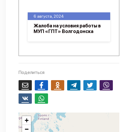
О проекте
6 августа, 2024
Политика конфиденциальности
Жалоба на условия работы в
МУП «ГПТ» Волгодонска
Поделиться
+
−