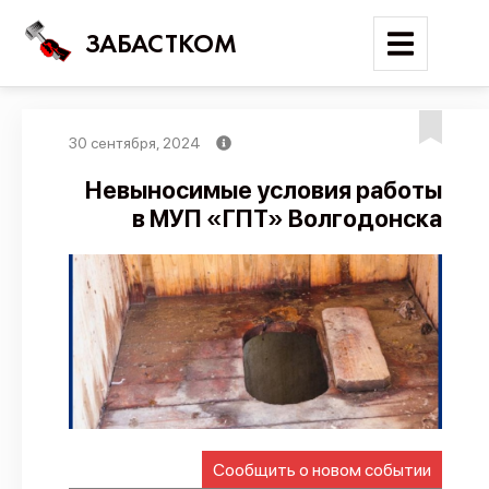
ЗАБАСТКОМ
30 сентября, 2024
Войти
Невыносимые условия работы
в МУП «ГПТ» Волгодонска
Поиск
Новости
Карта событий
Трудовые конфликты
Отчеты
Предложить публикацию
Справочник
Сообщить о новом событии
API