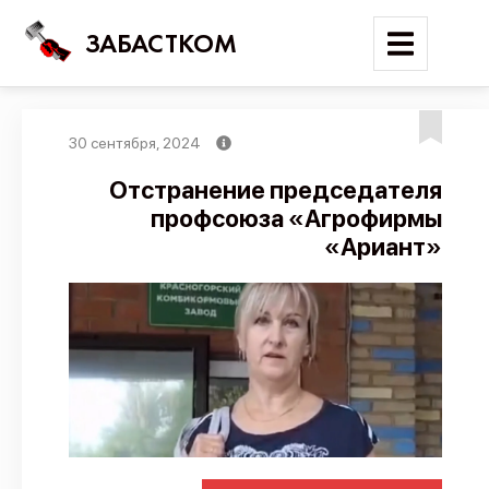
ЗАБАСТКОМ
30 сентября, 2024
Войти
Отстранение председателя
профсоюза «Агрофирмы
Поиск
«Ариант»
Новости
Карта событий
Трудовые конфликты
Отчеты
Предложить публикацию
Справочник
API