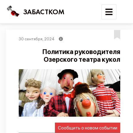
ЗАБАСТКОМ
30 сентября, 2024
Войти
Политика руководителя
Озерского театра кукол
Поиск
Новости
Карта событий
Трудовые конфликты
Отчеты
Предложить публикацию
Справочник
Сообщить о новом событии
API