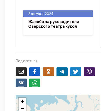
О проекте
2 августа, 2024
Политика конфиденциальности
Жалоба на руководителя
Озерского театра кукол
Поделиться
+
−