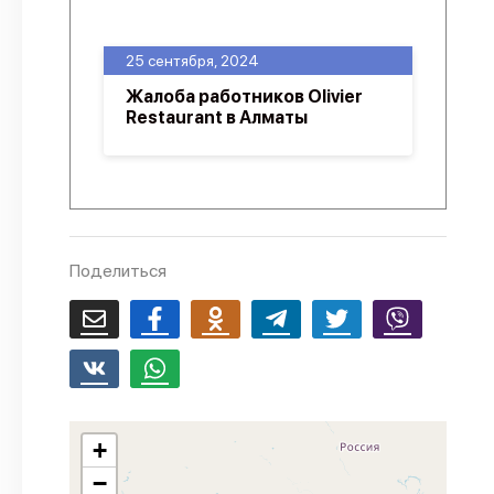
О проекте
25 сентября, 2024
Политика конфиденциальности
Жалоба работников Olivier
Restaurant в Алматы
Поделиться
+
−