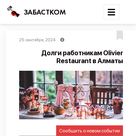
ЗАБАСТКОМ
25 сентября, 2024
Войти
Долги работникам Olivier
Restaurant в Алматы
Поиск
Новости
Карта событий
Трудовые конфликты
Отчеты
Предложить публикацию
Справочник
Сообщить о новом событии
API