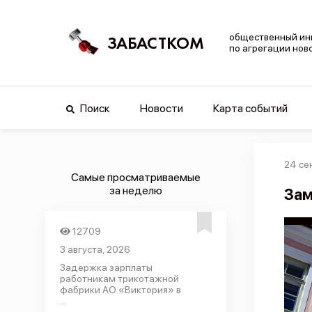
общественный ин
ЗАБАСТКОМ
по агрегации нов
Поиск
Новости
Карта событий
24 се
Самые просматриваемые
за неделю
Зам
12709
3 августа, 2026
Задержка зарплаты
работникам трикотажной
фабрики АО «Виктория» в
...