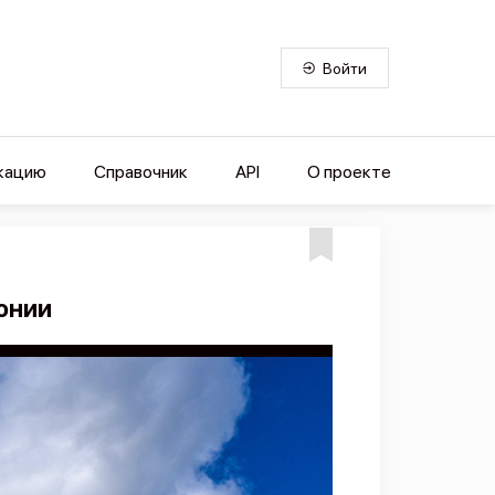
Войти
кацию
Справочник
API
О проекте
онии