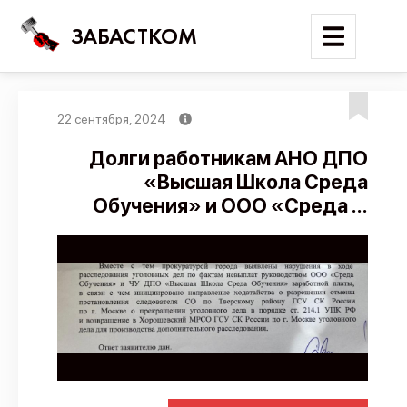
ЗАБАСТКОМ
22 сентября, 2024
Войти
Долги работникам АНО ДПО
«Высшая Школа Среда
Поиск
Обучения» и ООО «Среда ...
Новости
Карта событий
Трудовые конфликты
Отчеты
Предложить публикацию
Справочник
API