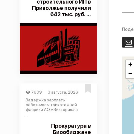
строительного ИП в
Приволжье получили
642 тыс. руб. ...
Поде
E
+
−
7809
3 августа, 2026
Задержка зарплаты
работникам трикотажной
фабрики АО «Виктория» в
...
Прокуратура в
Биробиджане