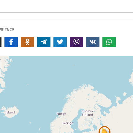
литься
mail
Facebook
Odnoklassniki
Telegram
Twitter
Viber
Vk
Whatsapp