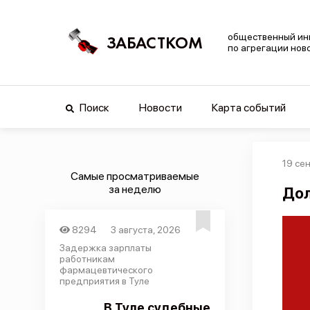
общественный ин
ЗАБАСТКОМ
по агрегации нов
Поиск
Новости
Карта событий
19 се
Самые просматриваемые
за неделю
Дол
8294
3 августа, 2026
Задержка зарплаты
работникам
фармацевтического
предприятия в Туле
В Туле судебные