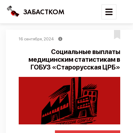
ЗАБАСТКОМ
16 сентября, 2024
Войти
Социальные выплаты
медицинским статистикам в
Поиск
ГОБУЗ «Старорусская ЦРБ»
Новости
Карта событий
Трудовые конфликты
Отчеты
Предложить публикацию
Справочник
API