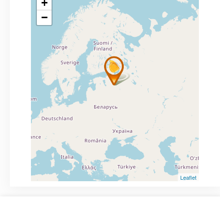
+
−
Leaflet