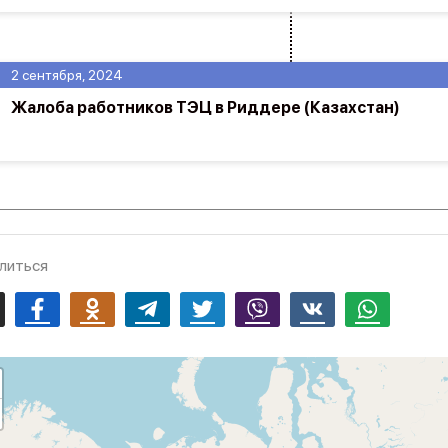
2 сентября, 2024
Жалоба работников ТЭЦ в Риддере (Казахстан)
литься
mail
Facebook
Odnoklassniki
Telegram
Twitter
Viber
Vk
Whatsapp