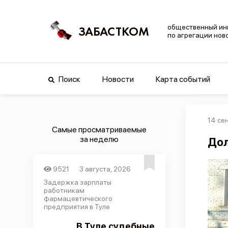
общественный ин
ЗАБАСТКОМ
по агрегации нов
Поиск
Новости
Карта событий
14 се
Самые просматриваемые
за неделю
Дол
9521
3 августа, 2026
Задержка зарплаты
работникам
фармацевтического
предприятия в Туле
В Туле судебные