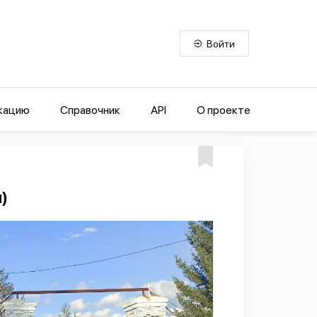
Войти
кацию
Справочник
API
О проекте
)