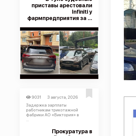
приставы арестовали
Infiniti у
фармпредприятия за ...
9031
3 августа, 2026
Задержка зарплаты
работникам трикотажной
фабрики АО «Виктория» в
...
Прокуратура в