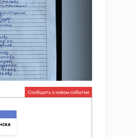
Сообщить о новом событии
нска