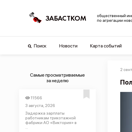
общественный ин
ЗАБАСТКОМ
по агрегации нов
Поиск
Новости
Карта событий
2 сен
Самые просматриваемые
за неделю
Пол
11566
3 августа, 2026
Задержка зарплаты
работникам трикотажной
фабрики АО «Виктория» в
...