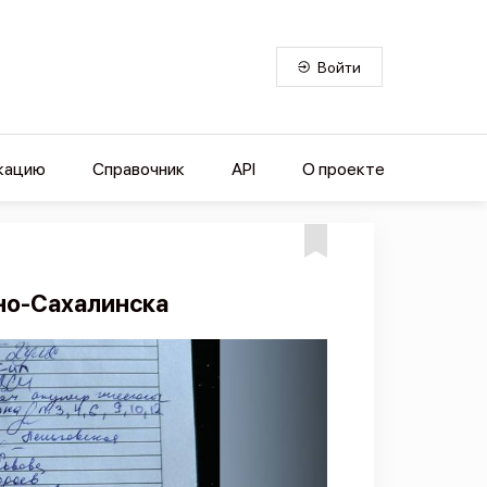
Войти
кацию
Справочник
API
О проекте
но-Сахалинска