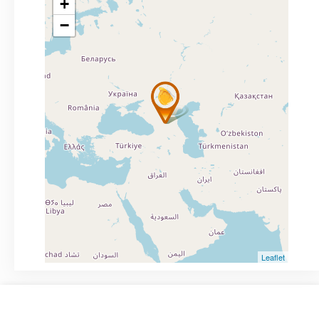
+
−
Leaflet