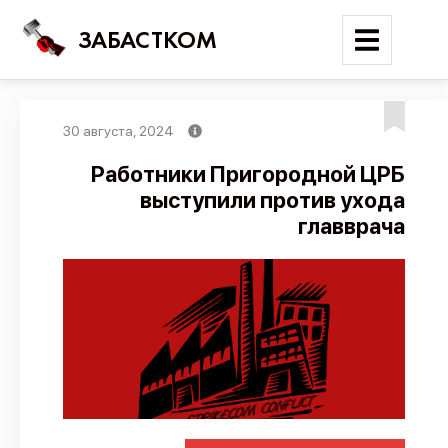
ЗАБАСТКОМ
30 августа, 2024
Войти
Работники Пригородной ЦРБ
выступили против ухода
Поиск
главврача
Новости
Карта событий
Трудовые конфликты
Отчеты
Предложить публикацию
Справочник
API