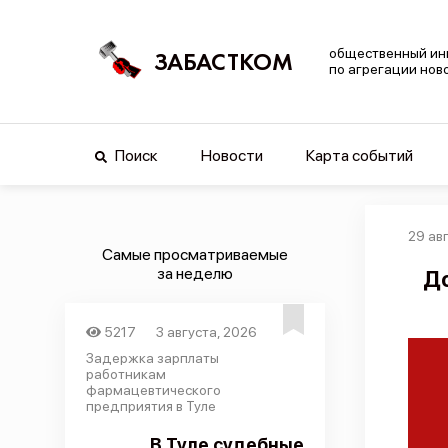
общественный ин
ЗАБАСТКОМ
по агрегации нов
Поиск
Новости
Карта событий
29 ав
Самые просматриваемые
за неделю
До
5217
3 августа, 2026
Задержка зарплаты
работникам
фармацевтического
предприятия в Туле
В Туле судебные