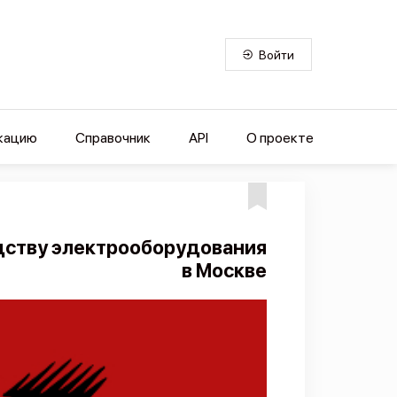
Войти
кацию
Справочник
API
О проекте
дству электрооборудования
в Москве