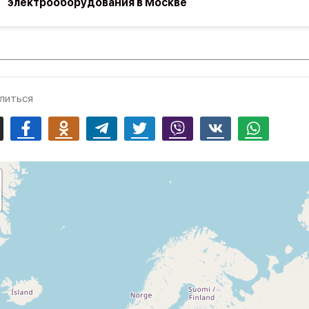
электрооборудования в Москве
литься
mail
Facebook
Odnoklassniki
Telegram
Twitter
Viber
Vk
Whatsapp