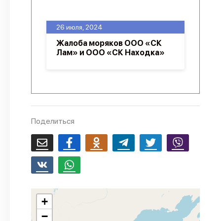
О проекте
26 июля, 2024
Политика конфиденциальности
Жалоба моряков ООО «СК
Лам» и ООО «СК Находка»
Поделиться
+
−