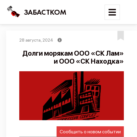
ЗАБАСТКОМ
28 августа, 2024
Войти
Долги морякам ООО «СК Лам»
и ООО «СК Находка»
Поиск
Новости
Карта событий
Трудовые конфликты
Отчеты
Предложить публикацию
Справочник
Сообщить о новом событии
API