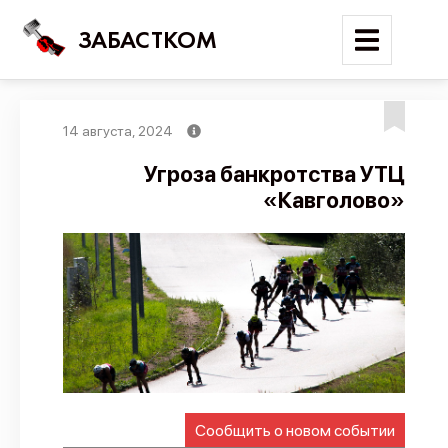
ЗАБАСТКОМ
14 августа, 2024
Войти
Угроза банкротства УТЦ
«Кавголово»
Поиск
Новости
Карта событий
Трудовые конфликты
Отчеты
Предложить публикацию
Справочник
Сообщить о новом событии
API