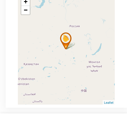
+
−
Leaflet