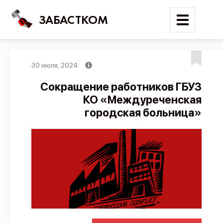
ЗАБАСТКОМ
30 июля, 2024
Войти
Сокращение работников ГБУЗ
КО «Междуреченская
Поиск
городская больница»
Новости
Карта событий
Трудовые конфликты
Отчеты
Предложить публикацию
Справочник
API