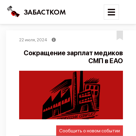
ЗАБАСТКОМ
22 июля, 2024
Войти
Сокращение зарплат медиков
СМП в ЕАО
Поиск
Новости
Карта событий
Трудовые конфликты
Отчеты
Предложить публикацию
Справочник
Сообщить о новом событии
API