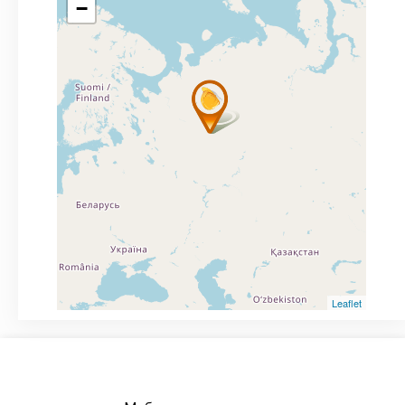
−
Leaflet