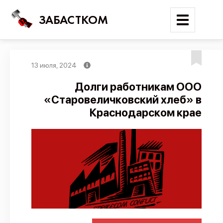
ЗАБАСТКОМ
13 июля, 2024
Войти
Долги работникам ООО
«Старовеличковский хлеб» в
Поиск
Краснодарском крае
Новости
Карта событий
Трудовые конфликты
Отчеты
Предложить публикацию
Справочник
API