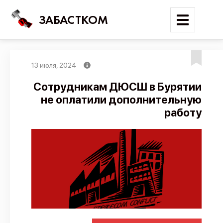
ЗАБАСТКОМ
13 июля, 2024
Войти
Сотрудникам ДЮСШ в Бурятии
не оплатили дополнительную
Поиск
работу
Новости
Карта событий
Трудовые конфликты
Отчеты
Предложить публикацию
Справочник
API