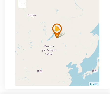
−
Leaflet