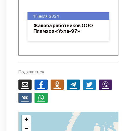
О проекте
11 июля, 2024
Политика конфиденциальности
Жалоба работников ООО
Племхоз «Ухта-97»
Поделиться
+
−