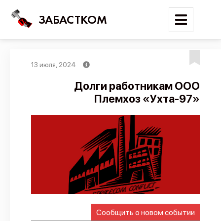
ЗАБАСТКОМ
13 июля, 2024
Войти
Долги работникам ООО
Племхоз «Ухта-97»
Поиск
Новости
Карта событий
Трудовые конфликты
Отчеты
Предложить публикацию
Справочник
Сообщить о новом событии
API