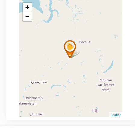
+
−
Leaflet