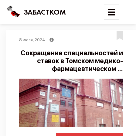
ЗАБАСТКОМ
8 июля, 2024
Войти
Сокращение специальностей и
ставок в Томском медико-
Поиск
фармацевтическом ...
Новости
Карта событий
Трудовые конфликты
Отчеты
Предложить публикацию
Справочник
API