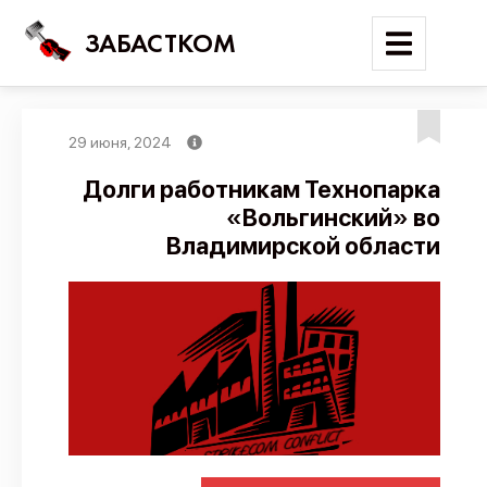
ЗАБАСТКОМ
29 июня, 2024
Войти
Долги работникам Технопарка
«Вольгинский» во
Поиск
Владимирской области
Новости
Карта событий
Трудовые конфликты
Отчеты
Предложить публикацию
Справочник
API