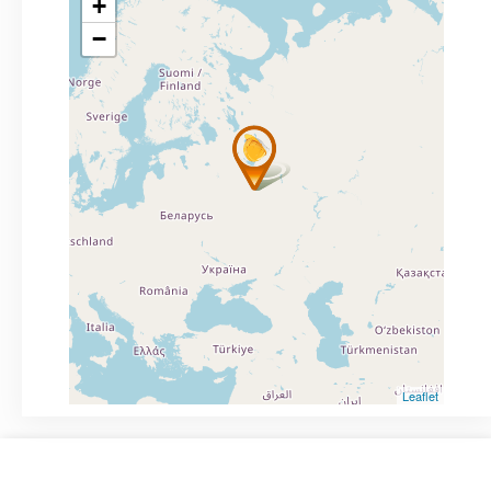
+
−
Leaflet