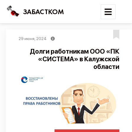
ЗАБАСТКОМ
29 июня, 2024
Войти
Долги работникам ООО «ПК
«СИСТЕМА» в Калужской
Поиск
области
Новости
Карта событий
Трудовые конфликты
Отчеты
Предложить публикацию
Справочник
API