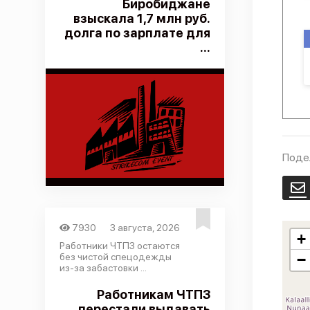
Биробиджане
взыскала 1,7 млн руб.
долга по зарплате для
...
Поде
E
7930
3 августа, 2026
+
Работники ЧТПЗ остаются
без чистой спецодежды
−
из-за забастовки ...
Работникам ЧТПЗ
перестали выдавать