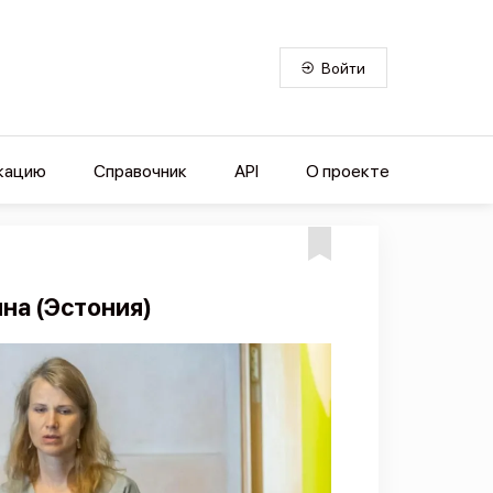
Войти
кацию
Справочник
API
О проекте
на (Эстония)