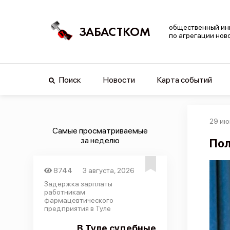
общественный ин
ЗАБАСТКОМ
по агрегации нов
Поиск
Новости
Карта событий
29 ию
Самые просматриваемые
за неделю
Пол
8744
3 августа, 2026
Задержка зарплаты
работникам
фармацевтического
предприятия в Туле
В Туле судебные