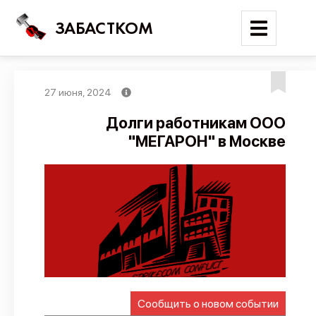
ЗАБАСТКОМ
27 июня, 2024
Войти
Долги работникам ООО
"МЕГАРОН" в Москве
Поиск
Новости
Карта событий
Трудовые конфликты
Отчеты
Предложить публикацию
Справочник
Сообщить о новом событии
API