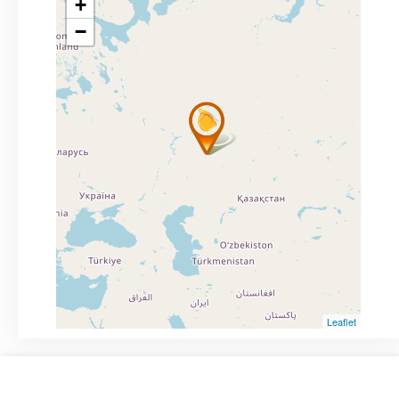
+
−
Leaflet