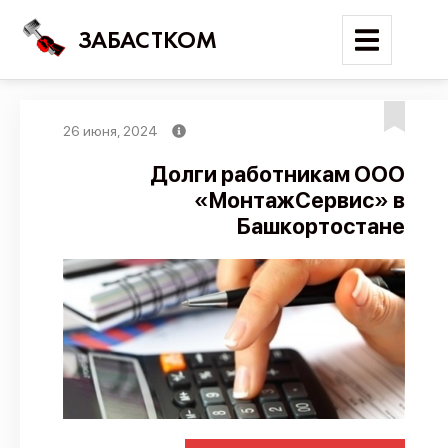
ЗАБАСТКОМ
26 июня, 2024
Войти
Долги работникам ООО
«МонтажСервис» в
Поиск
Башкортостане
Новости
Карта событий
Трудовые конфликты
Отчеты
Предложить публикацию
Справочник
API