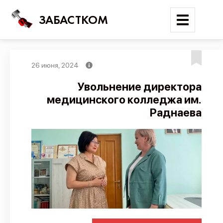
ЗАБАСТКОМ
26 июня, 2024
Войти
Увольнение директора
медицинского колледжа им.
Поиск
Раднаева
Новости
Карта событий
Трудовые конфликты
Отчеты
Предложить публикацию
Справочник
API