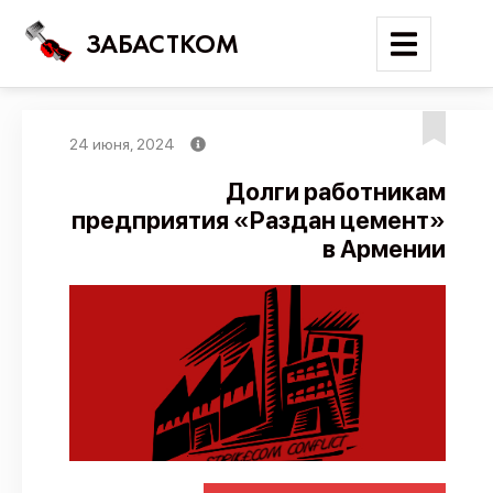
ЗАБАСТКОМ
24 июня, 2024
Войти
Долги работникам
предприятия «Раздан цемент»
Поиск
в Армении
Новости
Карта событий
Трудовые конфликты
Отчеты
Предложить публикацию
Справочник
API