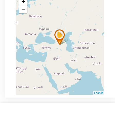
+
−
Leaflet