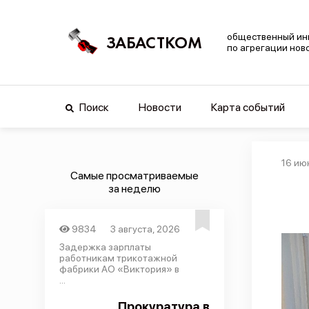
общественный ин
ЗАБАСТКОМ
по агрегации нов
Поиск
Новости
Карта событий
16 ию
Самые просматриваемые
за неделю
9834
3 августа, 2026
Задержка зарплаты
работникам трикотажной
фабрики АО «Виктория» в
...
Прокуратура в