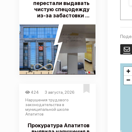
перестали выдавать
чистую спецодежду
из-за забастовки ...
Поде
E
+
−
424
3 августа, 2026
Нарушения трудового
законодательства в
муниципальной школе
Апатитов
Прокуратура Апатитов
выявила нарушения в