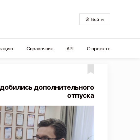
Войти
кацию
Справочник
API
О проекте
 добились дополнительного
отпуска