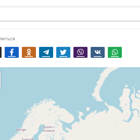
литься
mail
Facebook
Odnoklassniki
Telegram
Twitter
Viber
Vk
Whatsapp