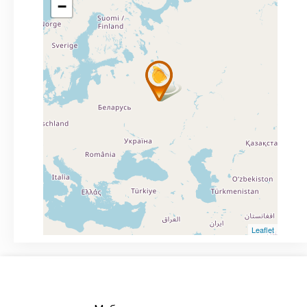
−
Leaflet