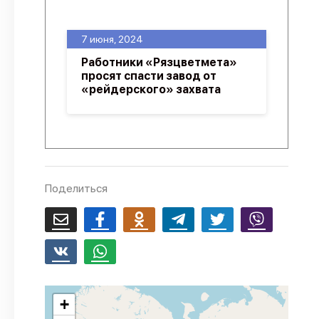
О проекте
7 июня, 2024
Политика конфиденциальности
Работники «Рязцветмета»
просят спасти завод от
«рейдерского» захвата
Поделиться
+