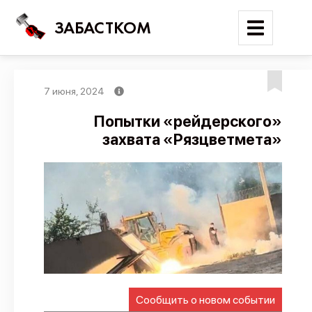
ЗАБАСТКОМ
7 июня, 2024
Войти
Попытки «рейдерского»
захвата «Рязцветмета»
Поиск
Новости
Карта событий
Трудовые конфликты
Отчеты
Предложить публикацию
Справочник
Сообщить о новом событии
API