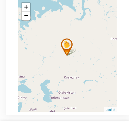
+
−
Leaflet