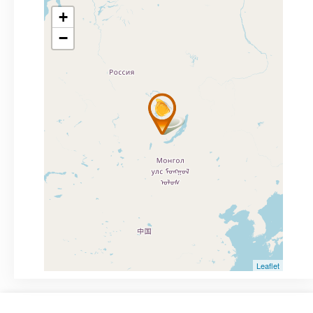
+
−
Leaflet