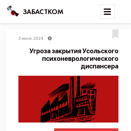
ЗАБАСТКОМ
3 июня, 2024
Войти
Угроза закрытия Усольского
психоневрологического
Поиск
диспансера
Новости
Карта событий
Трудовые конфликты
Отчеты
Предложить публикацию
Справочник
API