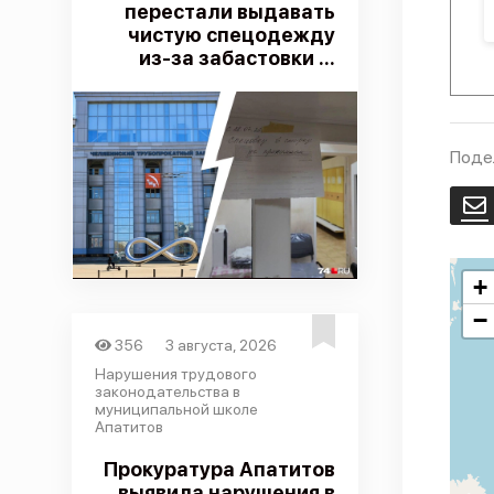
перестали выдавать
чистую спецодежду
из-за забастовки ...
Поде
E
+
−
356
3 августа, 2026
Нарушения трудового
законодательства в
муниципальной школе
Апатитов
Прокуратура Апатитов
выявила нарушения в