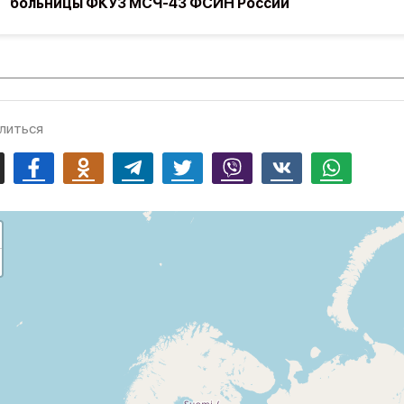
больницы ФКУЗ МСЧ-43 ФСИН России
литься
mail
Facebook
Odnoklassniki
Telegram
Twitter
Viber
Vk
Whatsapp