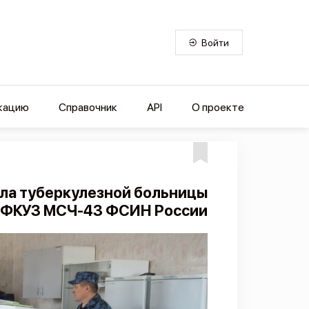
Войти
кацию
Справочник
API
О проекте
ала туберкулезной больницы
ФКУЗ МСЧ-43 ФСИН России