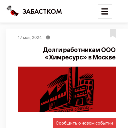
ЗАБАСТКОМ
17 мая, 2024
Войти
Долги работникам ООО
«Химресурс» в Москве
Поиск
Новости
Карта событий
Трудовые конфликты
Отчеты
Предложить публикацию
Справочник
Сообщить о новом событии
API