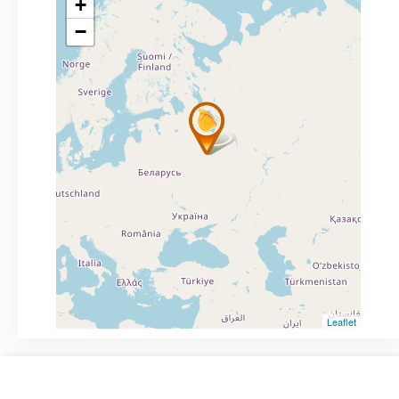
+
−
Leaflet