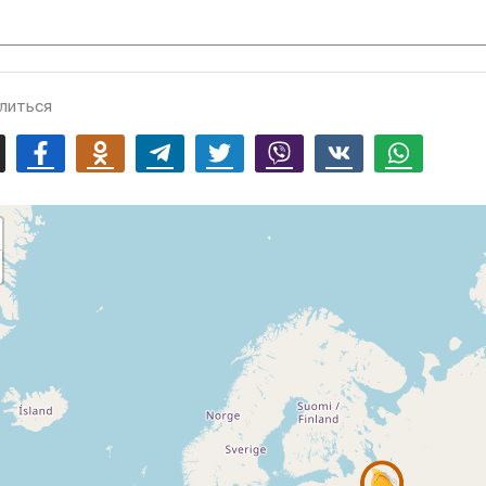
литься
mail
Facebook
Odnoklassniki
Telegram
Twitter
Viber
Vk
Whatsapp