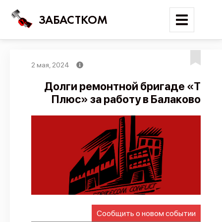
ЗАБАСТКОМ
2 мая, 2024
Войти
Долги ремонтной бригаде «Т
Плюс» за работу в Балаково
Поиск
Новости
Карта событий
Трудовые конфликты
Отчеты
Предложить публикацию
Справочник
Сообщить о новом событии
API