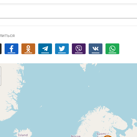
литься
mail
Facebook
Odnoklassniki
Telegram
Twitter
Viber
Vk
Whatsapp