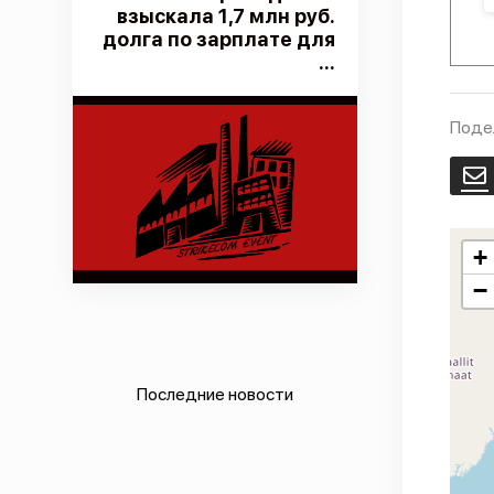
взыскала 1,7 млн руб.
долга по зарплате для
...
Поде
E
+
−
Последние новости