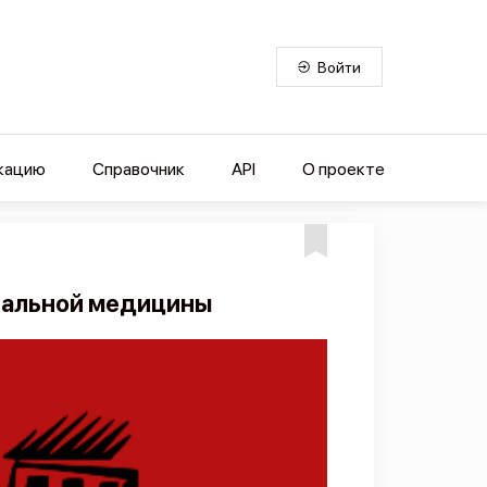
Войти
кацию
Справочник
API
О проекте
тальной медицины