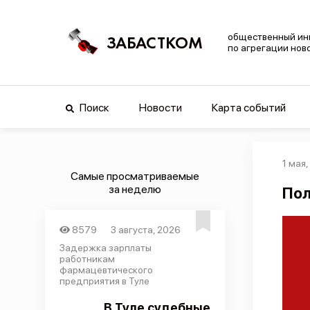
общественный ин
ЗАБАСТКОМ
по агрегации нов
Поиск
Новости
Карта событий
1 мая
Самые просматриваемые
за неделю
Пол
8579
3 августа, 2026
Задержка зарплаты
работникам
фармацевтического
предприятия в Туле
В Туле судебные