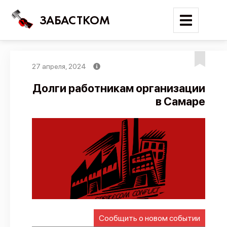
ЗАБАСТКОМ
27 апреля, 2024
Войти
Долги работникам организации
в Самаре
Поиск
Новости
Карта событий
Трудовые конфликты
Отчеты
Предложить публикацию
Справочник
Сообщить о новом событии
API