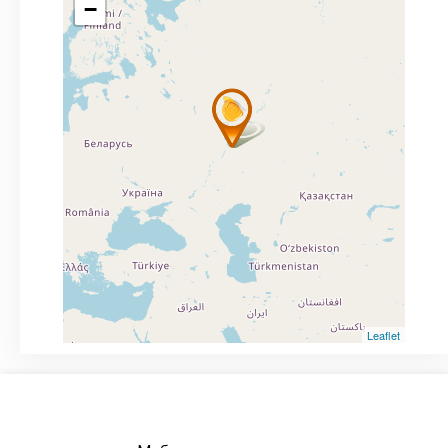
−
Leaflet