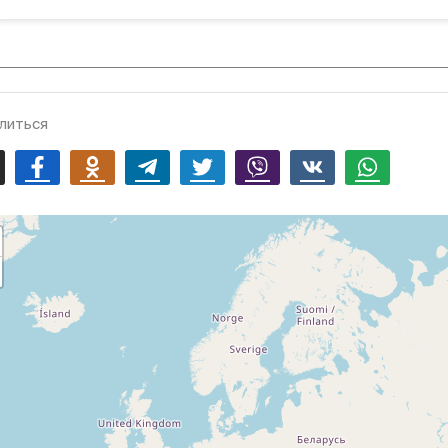
литься
mail
Facebook
Odnoklassniki
Telegram
Twitter
Viber
Vk
Whatsapp