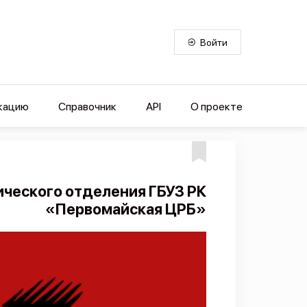
Войти
кацию
Справочник
API
О проекте
ческого отделения ГБУЗ РК
«Первомайская ЦРБ»