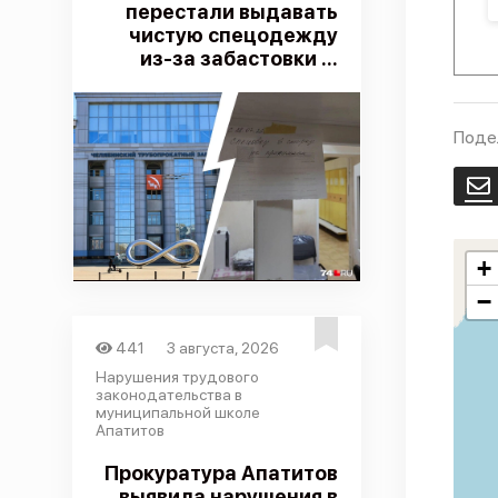
перестали выдавать
чистую спецодежду
из-за забастовки ...
Поде
E
+
−
441
3 августа, 2026
Нарушения трудового
законодательства в
муниципальной школе
Апатитов
Прокуратура Апатитов
выявила нарушения в