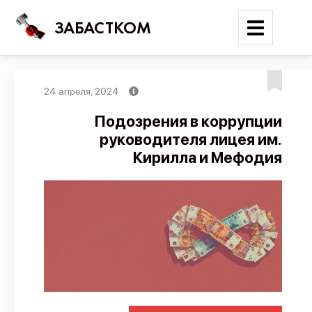
ЗАБАСТКОМ
24 апреля, 2024
Войти
Подозрения в коррупции
руководителя лицея им.
Поиск
Кирилла и Мефодия
Новости
Карта событий
Трудовые конфликты
Отчеты
Предложить публикацию
Справочник
API