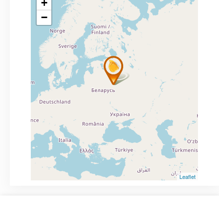
+
−
Leaflet